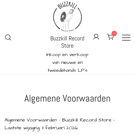
Ga
naar
de
inhoud
0
Buzzkill Record
Store
Inkoop en verkoop
van nieuwe en
tweedehands LP's
Algemene Voorwaarden
Algemene Voorwaarden – Buzzkill Record Store –
Laatste wijziging: 11 februari 2026