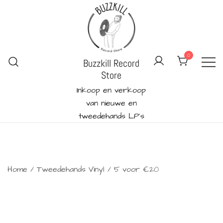
Ga
naar
de
inhoud
0
Buzzkill Record
Store
Inkoop en verkoop
van nieuwe en
tweedehands LP's
Home
/
Tweedehands Vinyl
/ 5 voor €20