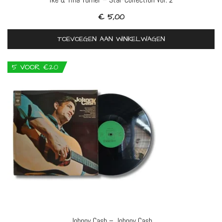
€
5,00
TOEVOEGEN AAN WINKELWAGEN
5 VOOR €20
Johnny Cash – Johnny Cash