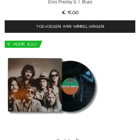
Elvis Presley G. I. Blues
€
5,00
TOEVOEGEN AAN WINKELWAGEN
5 VOOR €20