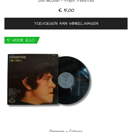
Don McLean – Playin’ Favorites
€
5,00
TOEVOEGEN AAN WINKELWAGEN
5 VOOR €20
Donovan – Colours