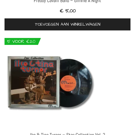
Freddy Cavalli Band – Gimme A Night
€
5,00
TOEVOEGEN AAN WINKELWAGEN
5 VOOR €20
Ike & Tina Turner – Star-Collection Vol. 2