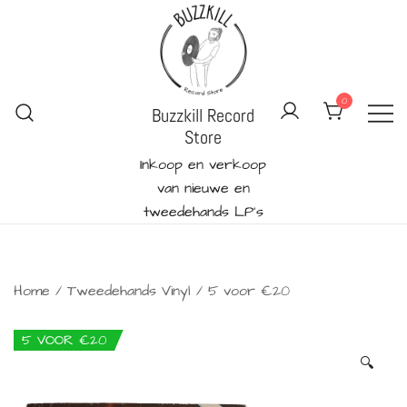
Ga
naar
de
inhoud
0
Buzzkill Record
Store
Inkoop en verkoop
van nieuwe en
tweedehands LP's
Home
/
Tweedehands Vinyl
/
5 voor €20
5 VOOR €20
🔍