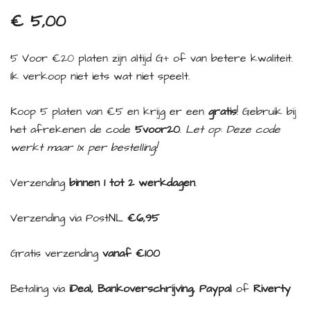
€
5,00
5 Voor €20 platen zijn altijd G+ of van betere kwaliteit.
Ik verkoop niet iets wat niet speelt.
Koop 5 platen van €5 en krijg er een
gratis
! Gebruik bij
het afrekenen de code
5voor20
.
Let op: Deze code
werkt maar 1x per bestelling!
Verzending
binnen 1 tot 2 werkdagen
.
Verzending via PostNL
€6,95
Gratis verzending
vanaf €100
Betaling via
iDeal, Bankoverschrijving, Paypal
of
Riverty