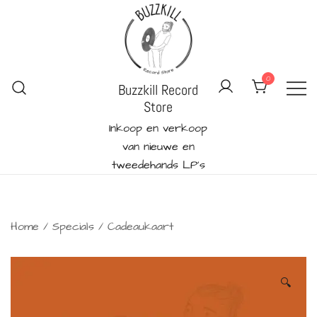
Ga
naar
de
inhoud
0
Buzzkill Record
Store
Inkoop en verkoop
van nieuwe en
tweedehands LP's
Home
/
Specials
/
Cadeaukaart
🔍