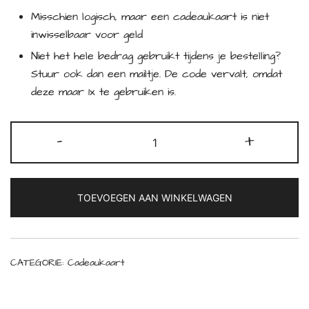
Misschien logisch, maar een cadeaukaart is niet
inwisselbaar voor geld
Niet het hele bedrag gebruikt tijdens je bestelling?
Stuur ook dan een mailtje. De code vervalt, omdat
deze maar 1x te gebruiken is.
Buzzkill
-
+
Record
Store
Cadeaukaart
TOEVOEGEN AAN WINKELWAGEN
aantal
CATEGORIE:
Cadeaukaart