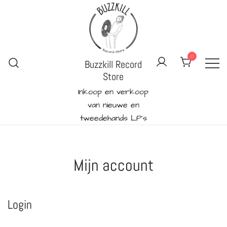
Ga
naar
de
inhoud
0
Buzzkill Record
Store
Inkoop en verkoop
van nieuwe en
tweedehands LP's
Mijn account
Login