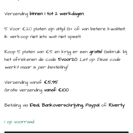
Verzending
binnen 1 tot 2 werkdagen
.
5 Voor €20 platen zijn altijd G+ of van betere kwaliteit.
Ik verkoop niet iets wat niet speelt.
Koop 5 platen van €5 en krijg er een
gratis
! Gebruik bij
het afrekenen de code
5voor20
.
Let op: Deze code
werkt maar 1x per bestelling!
Verzending vanaf
€5,95
Gratis verzending
vanaf €100
Betaling via
iDeal, Bankoverschrijving, Paypal
of
Riverty
1 op voorraad