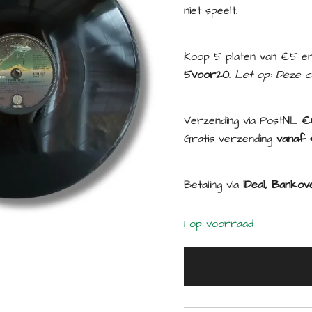
niet speelt.
Koop 5 platen van €5 en
5voor20
.
Let op: Deze c
Verzending via PostNL
€
Gratis verzending
vanaf 
Betaling via
iDeal, Bankove
1 op voorraad