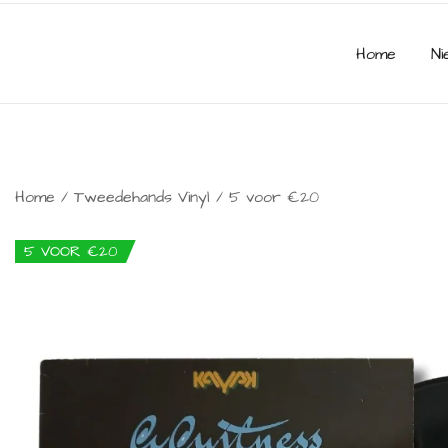
Home
Ni
Home
/
Tweedehands Vinyl
/
5 voor €20
5 VOOR €20