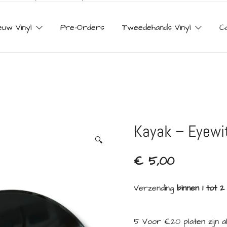
euw Vinyl
Pre-Orders
Tweedehands Vinyl
C
Kayak – Eyewi
🔍
€
5,00
Verzending
binnen 1 tot 
5 Voor €20 platen zijn al