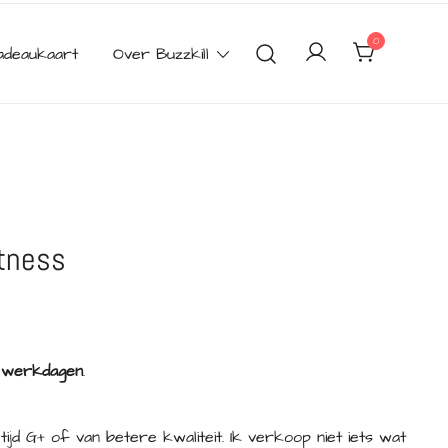
0
adeaukaart
Over Buzzkill
tness
2 werkdagen
.
tijd G+ of van betere kwaliteit. Ik verkoop niet iets wat