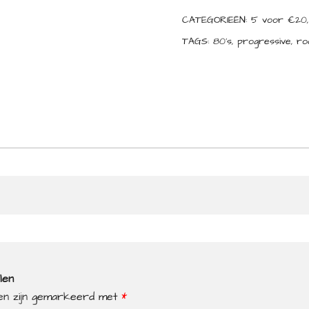
CATEGORIEËN:
5 voor €20
TAGS:
80's
,
progressive
,
ro
len
den zijn gemarkeerd met
*