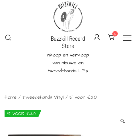
Ga
naar
de
inhoud
0
Buzzkill Record
Store
Inkoop en verkoop
van nieuwe en
tweedehands LP's
Home
/
Tweedehands Vinyl
/
5 voor €20
5 VOOR €20
🔍