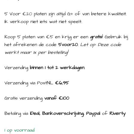
5 Voor €20 platen zijn altijd G+ of van betere kwaliteit.
Ik verkoop niet iets wat niet speelt.
Koop 5 platen van €5 en krijg er een
gratis
! Gebruik bij
het afrekenen de code
5voor20
.
Let op: Deze code
werkt maar 1x per bestelling!
Verzending
binnen 1 tot 2 werkdagen
.
Verzending via PostNL
€6,95
Gratis verzending
vanaf €100
Betaling via
iDeal, Bankoverschrijving, Paypal
of
Riverty
1 op voorraad