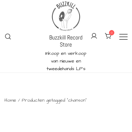
Ga
naar
de
inhoud
0
Buzzkill Record
Store
Inkoop en verkoop
van nieuwe en
tweedehands LP's
Home
/ Producten getagged “chanson”