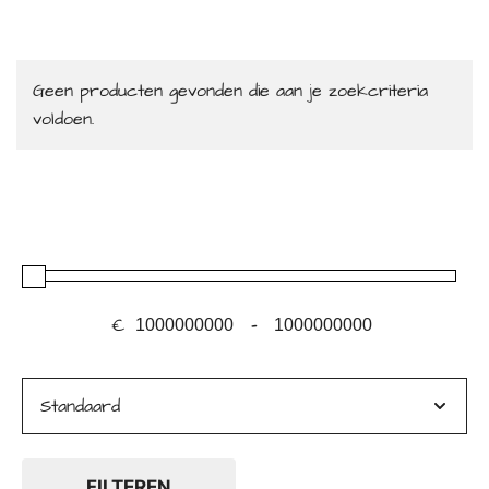
Geen producten gevonden die aan je zoekcriteria
voldoen.
€
-
Minimale prijs
Maximale prijs
Sorteer producten
FILTEREN