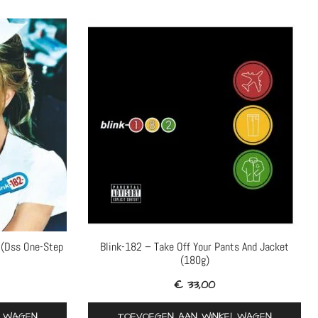
 (Dss One-Step
Blink-182 – Take Off Your Pants And Jacket
(180g)
€
33,00
ELWAGEN
TOEVOEGEN AAN WINKELWAGEN