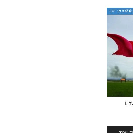
compilatie
OP VOORR
emo
favorieten van Thomas
folk
funk
grunge
hard rock
metal
metalcore
Biff
partycore
pop
pop-punk
TOEVO