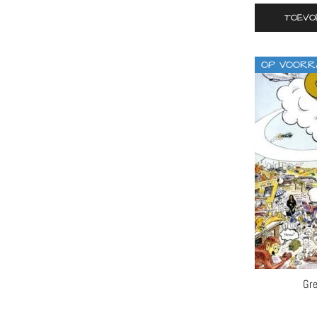
TOEVO
OP VOORR
Gre