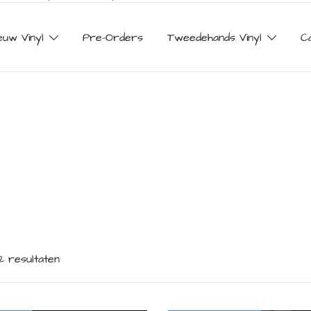
euw Vinyl
Pre-Orders
Tweedehands Vinyl
C
2 resultaten