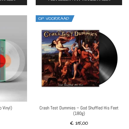
OP VOORRAAD
 Vinyl)
Crash Test Dummies – God Shuffled His Feet
(180g)
€
25,00