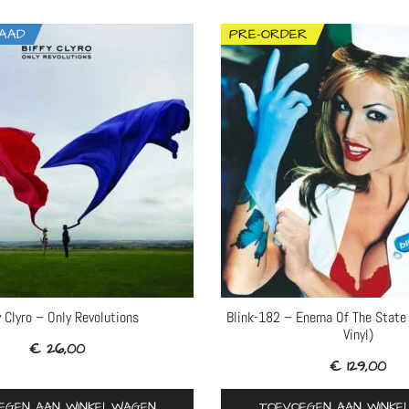
AAD
PRE-ORDER
y Clyro – Only Revolutions
Blink-182 – Enema Of The State
Vinyl)
€
26,00
€
129,00
EGEN AAN WINKELWAGEN
TOEVOEGEN AAN WINK