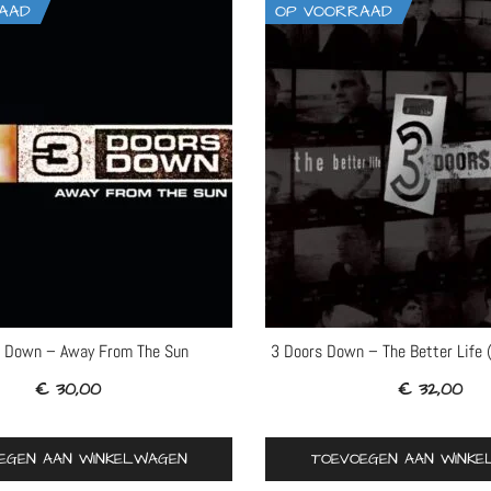
AAD
OP VOORRAAD
s Down – Away From The Sun
3 Doors Down – The Better Life 
€
30,00
€
32,00
EGEN AAN WINKELWAGEN
TOEVOEGEN AAN WINK