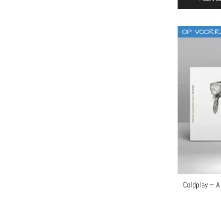
punk
rock
OP VOORR
Coldplay – A