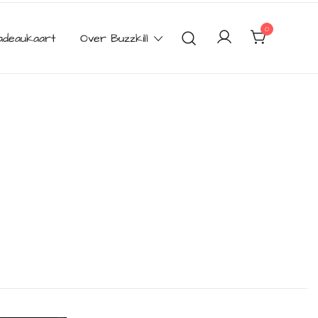
0
adeaukaart
Over Buzzkill