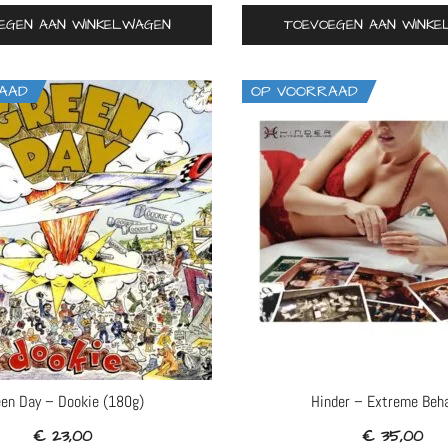
EGEN AAN WINKELWAGEN
TOEVOEGEN AAN WINK
AAD
OP VOORRAAD
en Day – Dookie (180g)
Hinder – Extreme Beha
€
23,00
€
35,00