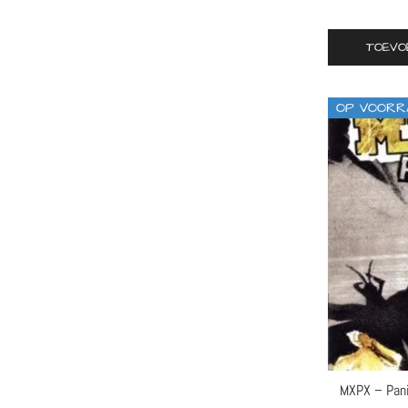
TOEVO
OP VOORR
MXPX – Panic