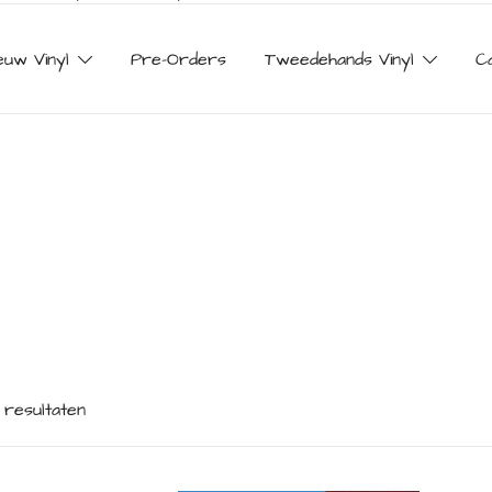
euw Vinyl
Pre-Orders
Tweedehands Vinyl
C
 resultaten