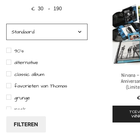
€
-
Minimale prijs
Maximale prijs
Sorteer producten
90's
alternative
classic album
Nirvana –
Anniversa
favorieten van Thomas
(Limite
grunge
rock
TOE
WIN
FILTEREN