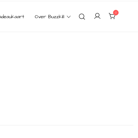
0
adeaukaart
Over Buzzkill