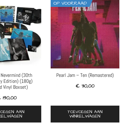
OP VOORRAAD
 Nevermind (30th
Pearl Jam – Ten (Remastered)
ry Edition) (180g)
€
30,00
d Vinyl Boxset)
€
190,00
VOEGEN AAN
TOEVOEGEN AAN
KELWAGEN
WINKELWAGEN