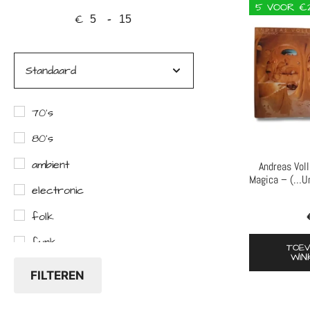
5 VOOR €
€
-
Minimale prijs
Maximale prijs
Sorteer producten
70's
80's
ambient
Andreas Vol
Magica – (…Un
electronic
folk
funk
TOE
WIN
jazz
FILTEREN
live