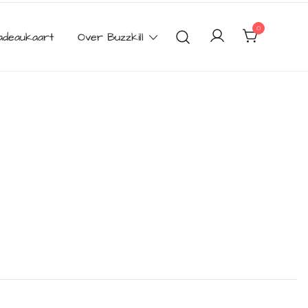
0
adeaukaart
Over Buzzkill