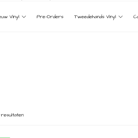
euw Vinyl
Pre-Orders
Tweedehands Vinyl
C
 resultaten