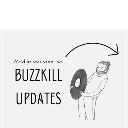
pop
rock
soul