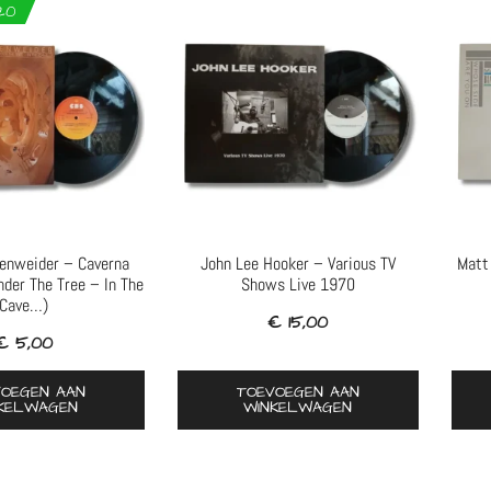
20
lenweider – Caverna
John Lee Hooker – Various TV
Matt
der The Tree – In The
Shows Live 1970
Cave…)
€
15,00
€
5,00
VOEGEN AAN
TOEVOEGEN AAN
KELWAGEN
WINKELWAGEN