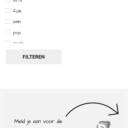
80's
folk
latin
pop
rock
FILTEREN