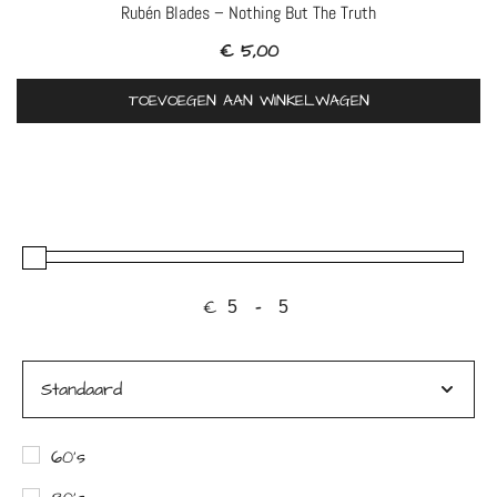
Rubén Blades – Nothing But The Truth
€
5,00
TOEVOEGEN AAN WINKELWAGEN
€
-
Minimale prijs
Maximale prijs
Sorteer producten
60's