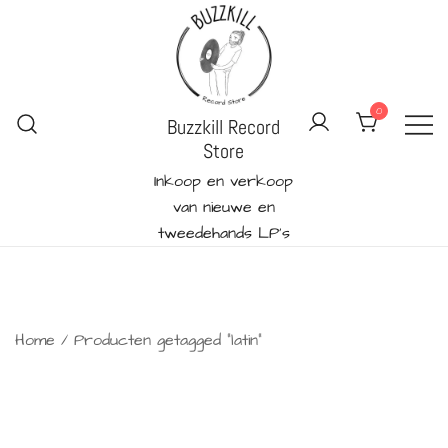
Ga
naar
de
inhoud
0
Buzzkill Record
Store
Inkoop en verkoop
van nieuwe en
tweedehands LP's
Home
/ Producten getagged “latin”