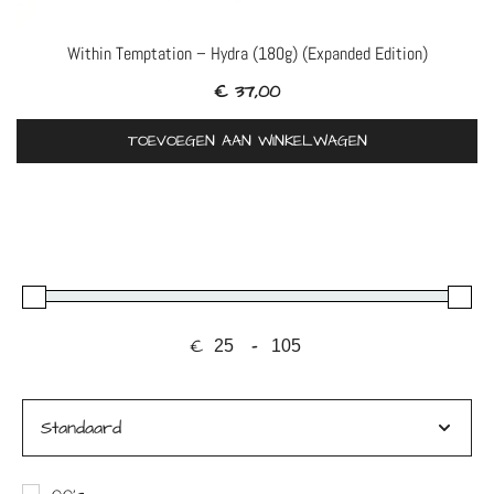
Within Temptation – Hydra (180g) (Expanded Edition)
€
37,00
TOEVOEGEN AAN WINKELWAGEN
€
-
Minimale prijs
Maximale prijs
Sorteer producten