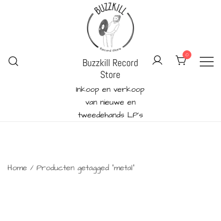
Ga
naar
de
inhoud
0
Buzzkill Record
Store
Inkoop en verkoop
van nieuwe en
tweedehands LP's
Home
/ Producten getagged “metal”