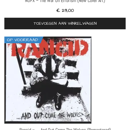
NOFX – The War On Errorism (New Cover Art)
€
29,00
TOEVOEGEN AAN WINKELWAGEN
OP VOORRAAD
Rancid – … And Out Come The Wolves (Remastered)