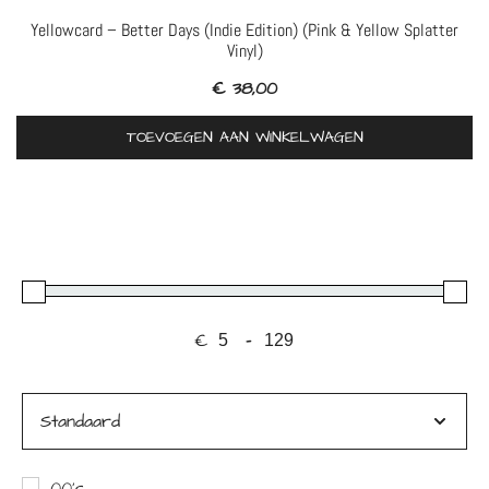
Yellowcard – Better Days (Indie Edition) (Pink & Yellow Splatter
Vinyl)
€
38,00
TOEVOEGEN AAN WINKELWAGEN
€
-
Minimale prijs
Maximale prijs
Sorteer producten
00's