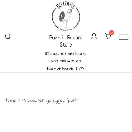
Ga
naar
de
inhoud
0
Buzzkill Record
Store
Inkoop en verkoop
van nieuwe en
tweedehands LP's
Home
/ Producten getagged “punk”