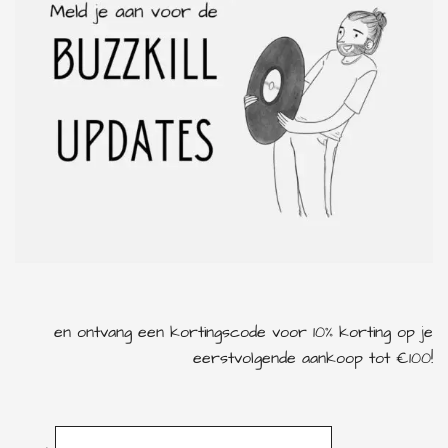
rock
rock & roll
en ontvang een kortingscode voor 10% korting op je
eerstvolgende aankoop tot €100!