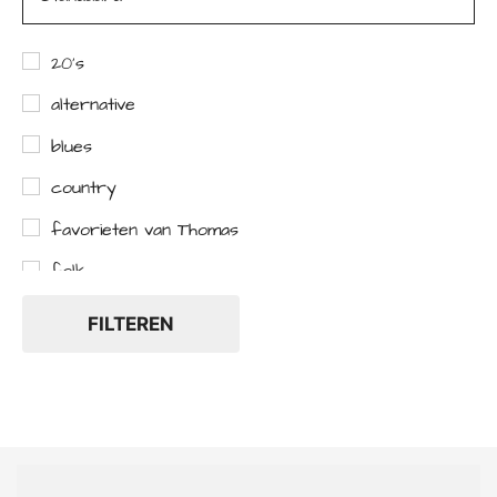
20's
alternative
blues
country
favorieten van Thomas
folk
hard rock
FILTEREN
indie
live
metal
metalcore