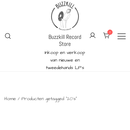
Ga
naar
de
inhoud
0
Buzzkill Record
Store
Inkoop en verkoop
van nieuwe en
tweedehands LP's
Home
/ Producten getagged “20's”