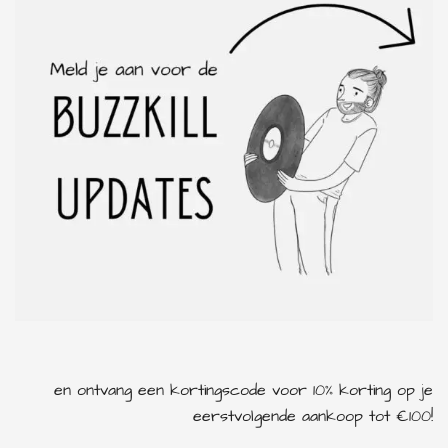
nu-metal
partycore
pop
punk
rock
rock & roll
soul
en ontvang een kortingscode voor 10% korting op je
eerstvolgende aankoop tot €100!