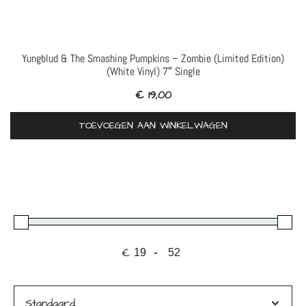
Yungblud & The Smashing Pumpkins – Zombie (Limited Edition)
(White Vinyl) 7″ Single
€
19,00
TOEVOEGEN AAN WINKELWAGEN
€
-
Minimale prijs
Maximale prijs
Sorteer producten