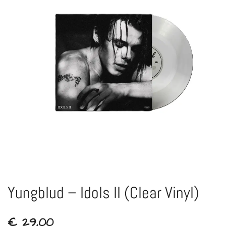
Yungblud – Idols II (Clear Vinyl)
€
29,00