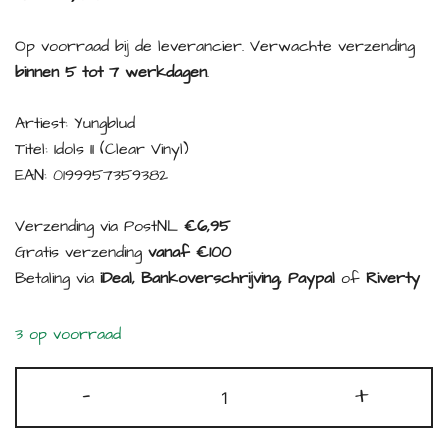
Op voorraad bij de leverancier. Verwachte verzending
binnen 5 tot 7 werkdagen
.
Artiest: Yungblud
Titel: Idols II (Clear Vinyl)
EAN: 0199957359382
Verzending via PostNL
€6,95
Gratis verzending
vanaf €100
Betaling via
iDeal, Bankoverschrijving, Paypal
of
Riverty
3 op voorraad
Yungblud
-
+
-
Idols