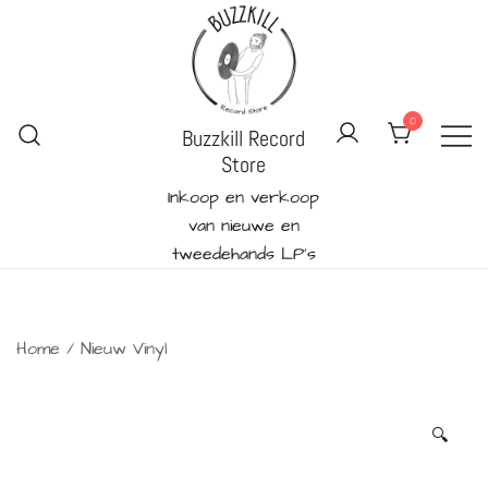
Ga
naar
de
inhoud
0
Buzzkill Record
Store
Inkoop en verkoop
van nieuwe en
tweedehands LP's
Home
/
Nieuw Vinyl
🔍