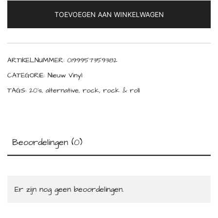
II
TOEVOEGEN AAN WINKELWAGEN
(Clear
Vinyl)
aantal
ARTIKELNUMMER:
0199957359382
CATEGORIE:
Nieuw Vinyl
TAGS:
20's
,
alternative
,
rock
,
rock & roll
Beoordelingen (0)
Er zijn nog geen beoordelingen.