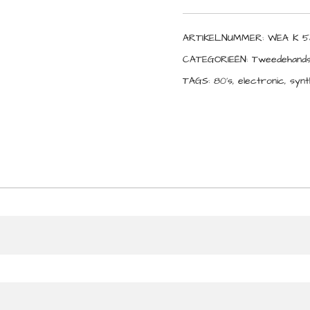
ARTIKELNUMMER:
WEA K 5
CATEGORIEËN:
Tweedehands
TAGS:
80's
,
electronic
,
synt