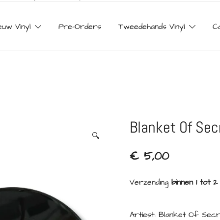
euw Vinyl
Pre-Orders
Tweedehands Vinyl
C
Blanket Of Sec
🔍
€
5,00
Verzending
binnen 1 tot 
Artiest: Blanket Of Sec