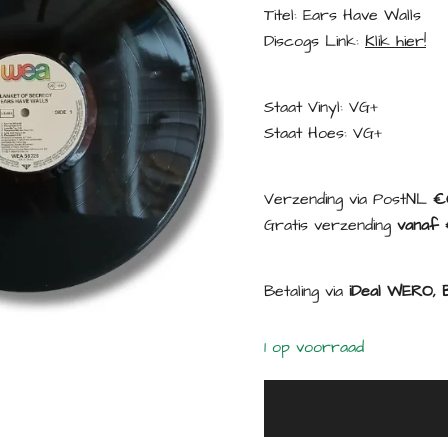
Titel: Ears Have Walls
Discogs Link:
Klik hier!
Staat Vinyl: VG+
Staat Hoes: VG+
Verzending via PostNL
€
Gratis verzending
vanaf 
Betaling via
iDeal WERO, B
1 op voorraad