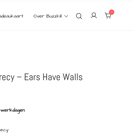
0
adeaukaart
Over Buzzkill
recy – Ears Have Walls
2 werkdagen
.
recy