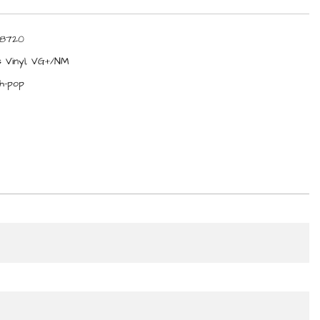
8720
 Vinyl
,
VG+/NM
h-pop