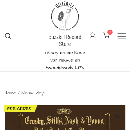
Ga
naar
de
inhoud
0
Buzzkill Record
Store
Inkoop en verkoop
van nieuwe en
tweedehands LP's
Home
/
Nieuw Vinyl
PRE-ORDER
🔍