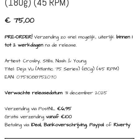
(180g) (45 RPM)
€
75,00
PRE-ORDER!
Verzending zo snel mogelijk, uiterlijk
binnen 1
tot 2 werkdagen
na de release.
Artiest: Crosby, Stills, Nash & Young
Titel: Deja Vu (Atlantic 75 Series) (180g) (45 RPM)
EAN: 0753088752070
Verwachte releasedatum
: 31 december 2025
Verzending via PostNL
€6,95
Gratis verzending
vanaf €100
Betaling via
iDeal, Bankoverschrijving, Paypal
of
Riverty