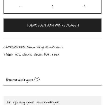
Crosby,
-
+
Stills,
Nash
&
TOEVOEGEN AAN WINKELWAGEN
Young
-
Deja
Vu
CATEGORIEËN:
Nieuw Vinyl
,
Pre-Orders
(Atlantic
TAGS:
70's
,
classic album
,
folk
,
rock
75
Series)
(180g)
(45
Beoordelingen (0)
RPM)
aantal
Er zijn nog geen beoordelingen.