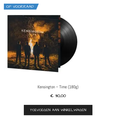
OP VOORRAAD
Kensington – Time (180g)
€
30,00
TOEVOEGEN AAN WINKELWAGEN