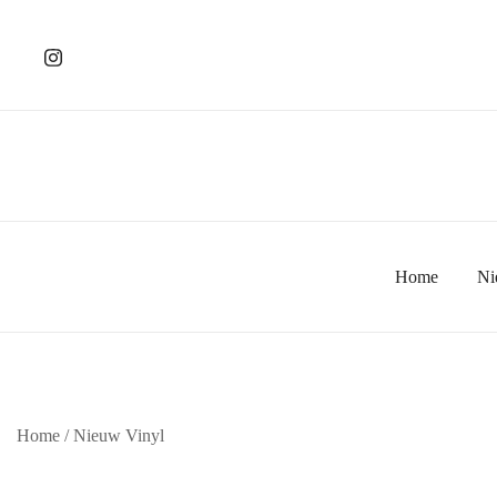
Ga
naar
de
inhoud
Home
Ni
Home
/
Nieuw Vinyl