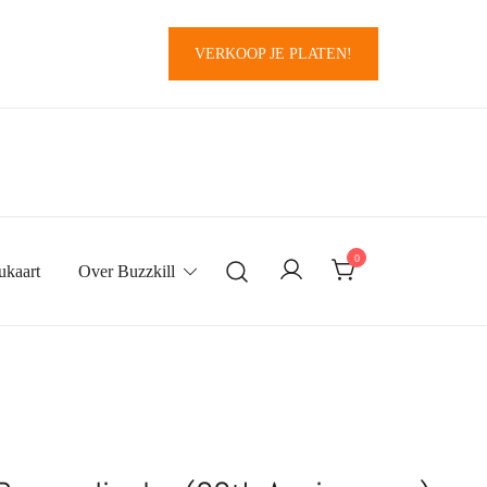
VERKOOP JE PLATEN!
0
ukaart
Over Buzzkill