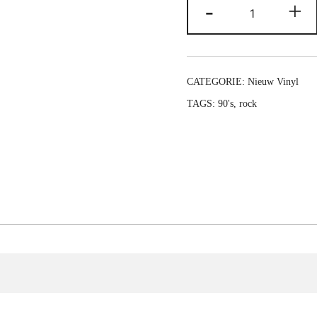
Deep
-
+
Purple
-
Purpendicular
(30th
CATEGORIE:
Nieuw Vinyl
Anniversary)
TAGS:
90's
,
rock
(180g)
(Limited
Numbered
Edition)
(Red
Vinyl)
aantal