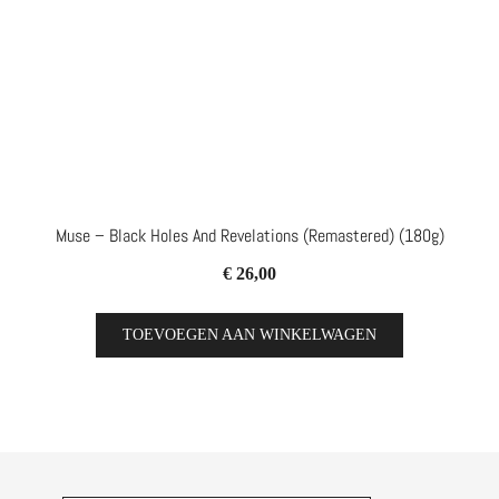
Muse – Black Holes And Revelations (remastered) (180g)
€
26,00
TOEVOEGEN AAN WINKELWAGEN