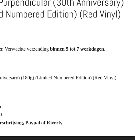
Purpendicular (30th Anniversary)
d Numbered Edition) (Red Vinyl)
ier. Verwachte verzending
binnen 5 tot 7 werkdagen
.
nniversary) (180g) (Limited Numbered Edition) (Red Vinyl)
5
0
rschrijving, Paypal
of
Riverty