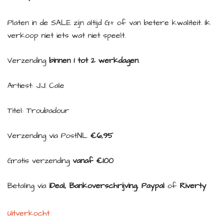
Platen in de SALE zijn altijd G+ of van betere kwaliteit. Ik
verkoop niet iets wat niet speelt.
Verzending
binnen 1 tot 2 werkdagen
.
Artiest: J.J. Cale
Titel: Troubadour
Verzending via PostNL
€6,95
Gratis verzending
vanaf €100
Betaling via
iDeal, Bankoverschrijving, Paypal
of
Riverty
Uitverkocht