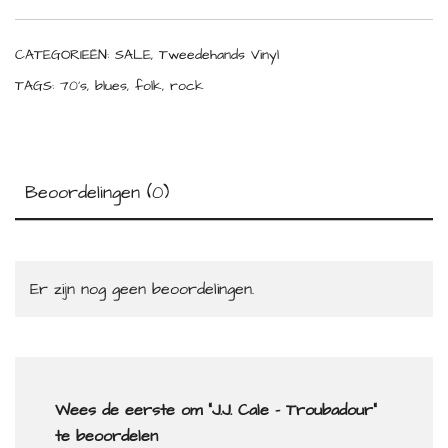
CATEGORIEËN:
SALE
,
Tweedehands Vinyl
TAGS:
70's
,
blues
,
folk
,
rock
Beoordelingen (0)
Er zijn nog geen beoordelingen.
Wees de eerste om “J.J. Cale – Troubadour”
te beoordelen