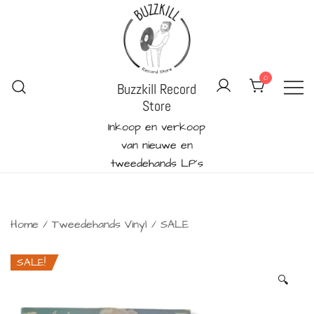
Ga
naar
de
inhoud
0
Buzzkill Record
Store
Inkoop en verkoop
van nieuwe en
tweedehands LP's
Home
/
Tweedehands Vinyl
/
SALE
SALE!
🔍