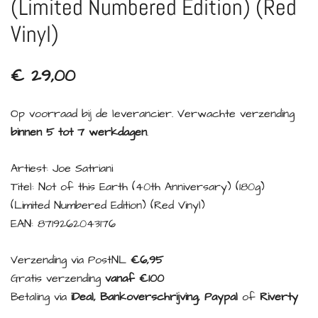
(Limited Numbered Edition) (Red
Vinyl)
€
29,00
Op voorraad bij de leverancier. Verwachte verzending
binnen 5 tot 7 werkdagen
.
Artiest: Joe Satriani
Titel: Not of this Earth (40th Anniversary) (180g)
(Limited Numbered Edition) (Red Vinyl)
EAN: 8719262043176
Verzending via PostNL
€6,95
Gratis verzending
vanaf €100
Betaling via
iDeal, Bankoverschrijving, Paypal
of
Riverty