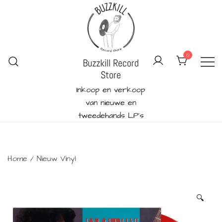
Ga
naar
de
inhoud
0
Buzzkill Record
Store
Inkoop en verkoop
van nieuwe en
tweedehands LP's
Home
/
Nieuw Vinyl
🔍