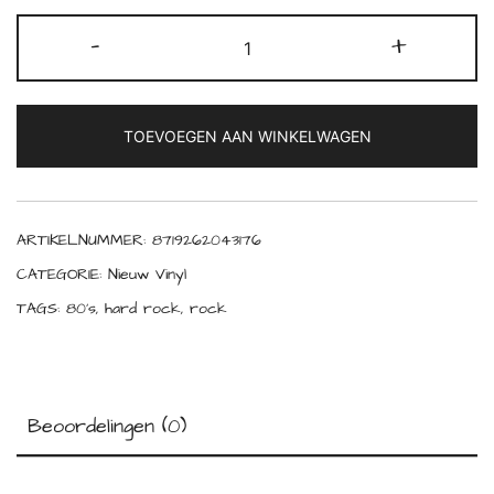
Joe
-
+
Satriani
-
Not
TOEVOEGEN AAN WINKELWAGEN
of
this
Earth
(40th
ARTIKELNUMMER:
8719262043176
Anniversary)
CATEGORIE:
Nieuw Vinyl
(180g)
TAGS:
80's
,
hard rock
,
rock
(Limited
Numbered
Edition)
(Red
Beoordelingen (0)
Vinyl)
aantal