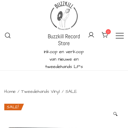
Ga
naar
de
inhoud
0
Buzzkill Record
Store
Inkoop en verkoop
van nieuwe en
tweedehands LP's
Home
/
Tweedehands Vinyl
/
SALE
SALE!
🔍