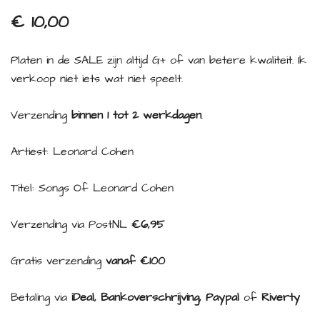
€
10,00
Platen in de SALE zijn altijd G+ of van betere kwaliteit. Ik
verkoop niet iets wat niet speelt.
Verzending
binnen 1 tot 2 werkdagen
.
Artiest: Leonard Cohen
Titel: Songs Of Leonard Cohen
Verzending via PostNL
€6,95
Gratis verzending
vanaf €100
Betaling via
iDeal, Bankoverschrijving, Paypal
of
Riverty