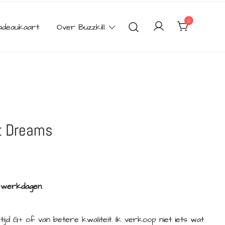
0
adeaukaart
Over Buzzkill
t Dreams
2 werkdagen
.
tijd G+ of van betere kwaliteit. Ik verkoop niet iets wat