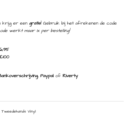
 krijg er een
gratis
! Gebruik bij het afrekenen de code
ode werkt maar 1x per bestelling!
6,95
€100
ankoverschrijving, Paypal
of
Riverty
,
Tweedehands Vinyl