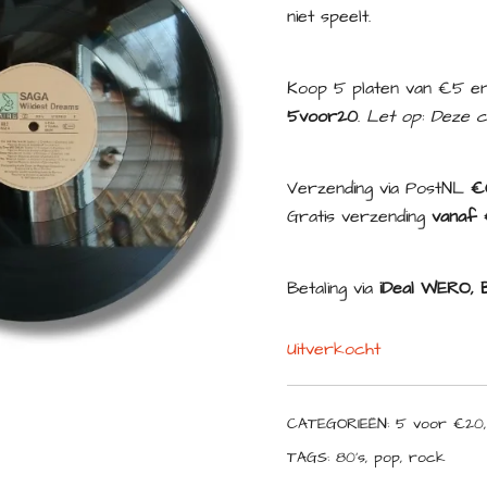
niet speelt.
Koop 5 platen van €5 en
5voor20
.
Let op: Deze c
Verzending via PostNL
€
Gratis verzending
vanaf 
Betaling via
iDeal WERO, B
Uitverkocht
CATEGORIEËN:
5 voor €20
TAGS:
80's
,
pop
,
rock