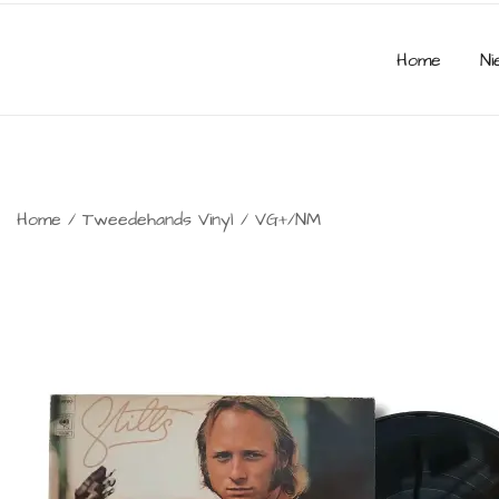
Home
Ni
Home
/
Tweedehands Vinyl
/
VG+/NM