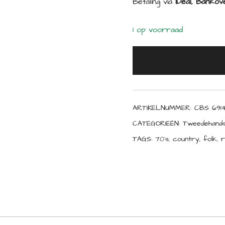
Betaling via
iDeal, Bankove
1 op voorraad
ARTIKELNUMMER:
CBS 691
CATEGORIEËN:
Tweedehands
TAGS:
70's
,
country
,
folk
,