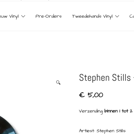
euw Vinyl
Pre-Orders
Tweedehands Vinyl
C
Stephen Stills 
🔍
€
5,00
Verzending
binnen 1 tot 
Artiest: Stephen Stills