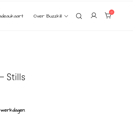
0
adeaukaart
Over Buzzkill
– Stills
2 werkdagen
.