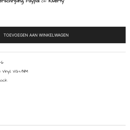
rschrijving, Paypal
of
Riverty
TOEVOEGEN AAN WINKELWAGEN
46
 Vinyl
,
VG+/NM
rock