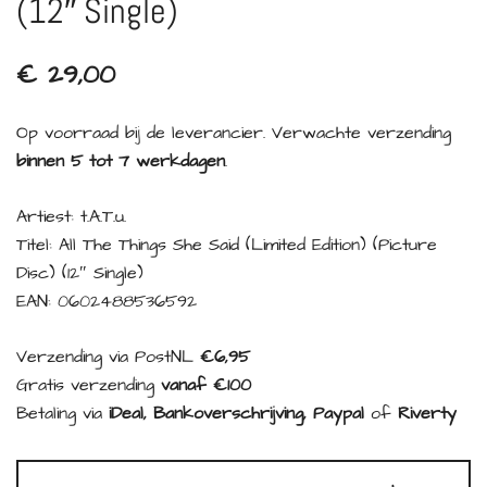
(12″ Single)
€
29,00
Op voorraad bij de leverancier. Verwachte verzending
binnen 5 tot 7 werkdagen
.
Artiest: t.A.T.u.
Titel: All The Things She Said (Limited Edition) (Picture
Disc) (12″ Single)
EAN: 0602488536592
Verzending via PostNL
€6,95
Gratis verzending
vanaf €100
Betaling via
iDeal, Bankoverschrijving, Paypal
of
Riverty
t.A.T.u.