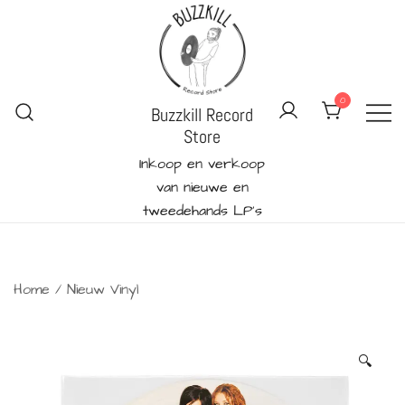
Ga
naar
de
inhoud
0
Buzzkill Record
Store
Inkoop en verkoop
van nieuwe en
tweedehands LP's
Home
/
Nieuw Vinyl
🔍