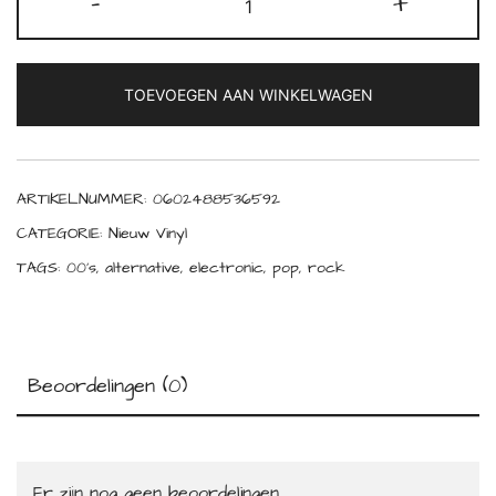
-
+
-
All
The
TOEVOEGEN AAN WINKELWAGEN
Things
She
Said
(Limited
ARTIKELNUMMER:
0602488536592
Edition)
CATEGORIE:
Nieuw Vinyl
(Picture
TAGS:
00's
,
alternative
,
electronic
,
pop
,
rock
Disc)
(12"
Single)
aantal
Beoordelingen (0)
Er zijn nog geen beoordelingen.