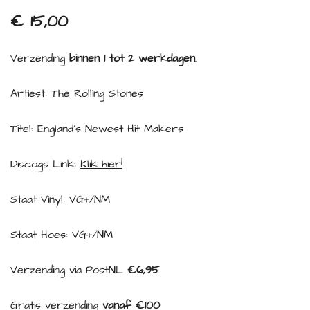
€
15,00
Verzending
binnen 1 tot 2 werkdagen
.
Artiest: The Rolling Stones
Titel: England’s Newest Hit Makers
Discogs Link:
Klik hier!
Staat Vinyl: VG+/NM
Staat Hoes: VG+/NM
Verzending via PostNL
€6,95
Gratis verzending
vanaf €100