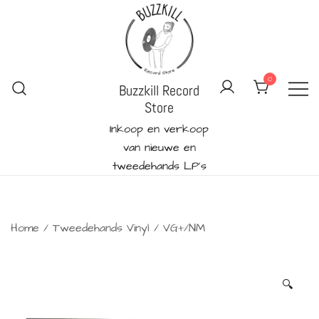
Ga
naar
de
inhoud
0
Buzzkill Record
Store
Inkoop en verkoop
van nieuwe en
tweedehands LP's
Home
/
Tweedehands Vinyl
/
VG+/NM
🔍