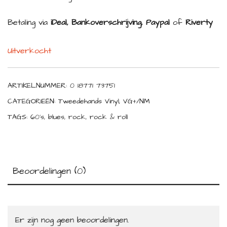
Betaling via
iDeal, Bankoverschrijving, Paypal
of
Riverty
Uitverkocht
ARTIKELNUMMER:
0 18771 73751
CATEGORIEËN:
Tweedehands Vinyl
,
VG+/NM
TAGS:
60's
,
blues
,
rock
,
rock & roll
Beoordelingen (0)
Er zijn nog geen beoordelingen.