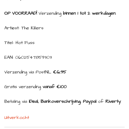
OP VOORRAAD!
Verzending
binnen 1 tot 2 werkdagen
.
Artiest: The Killers
Titel: Hot Fuss
EAN: 0602547859303
Verzending via PostNL
€6,95
Gratis verzending
vanaf €100
Betaling via
iDeal, Bankoverschrijving, Paypal
of
Riverty
Uitverkocht