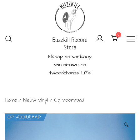
Ga
naar
de
inhoud
0
Buzzkill Record
Store
Inkoop en verkoop
van nieuwe en
tweedehands LP's
Home
/
Nieuw Vinyl
/
Op Voorraad
OP VOORRAAD
🔍