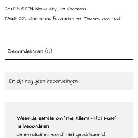
CATEGORIEËN:
Nieuw Vinyl
,
Op Voorraad
TAGS:
00's
,
alternative
,
favorieten van Thomas
,
pop
,
rock
Beoordelingen (0)
Er zijn nog geen beoordelingen.
Wees de eerste om “The Killers – Hot Fuss”
te beoordelen
Je e-mailadres wordt niet gepubliceerd.